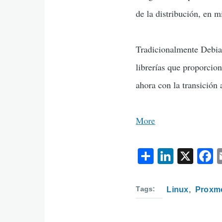
de la distribución, en 
Tradicionalmente Debian
librerías que proporcio
ahora con la transición
More
S
Li
X
h
n
ar
k
c
Tags
Linux
Proxm
e
e
dI