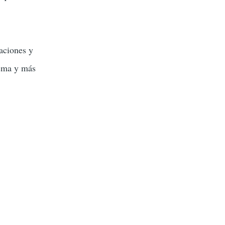
o
k
aciones y
lema y más