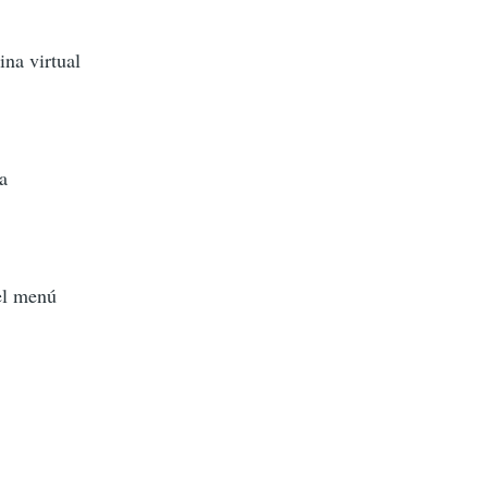
na virtual
a
el menú