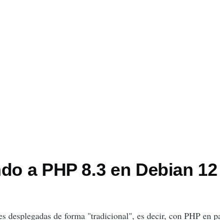
ndo a PHP 8.3 en Debian 12
es desplegadas de forma "tradicional", es decir, con PHP en p