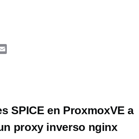
F
E
a
m
ail
e
b
o
o
es SPICE en ProxmoxVE a
un proxy inverso nginx