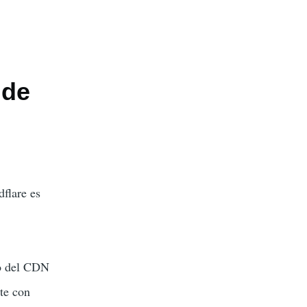
 de
flare es
go del CDN
te con