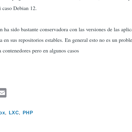
mi caso Debian 12.
 ha sido bastante conservadora con las versiones de las aplic
na en sus repositorios estables. En general esto no es un prob
 a contenedores pero en algunos casos
F
E
a
m
ail
ox
LXC
PHP
e
b