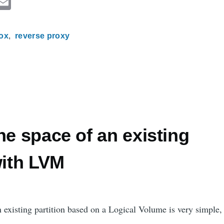
F
E
a
m
ail
ox
reverse proxy
e
b
o
o
he space of an existing
with LVM
n existing partition based on a Logical Volume is very simple, 