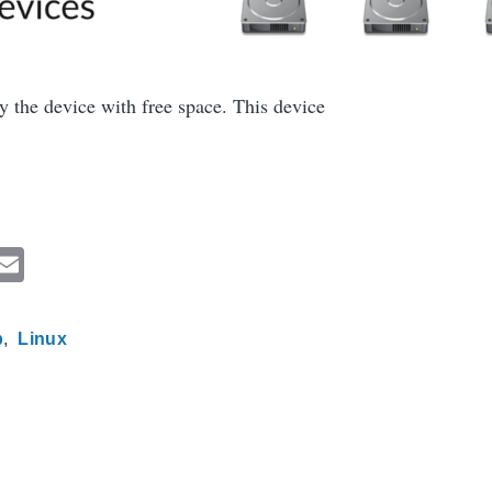
fy the device with free space. This device
F
E
a
m
ail
b
Linux
e
b
o
o