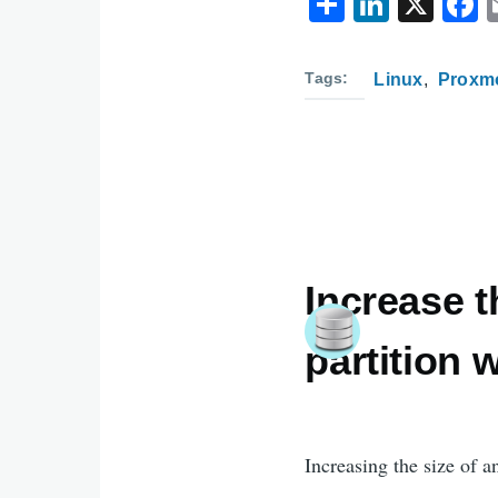
S
Li
X
h
n
ar
k
c
Tags
Linux
Proxm
e
e
dI
n
k
Increase t
partition 
Increasing the size of a